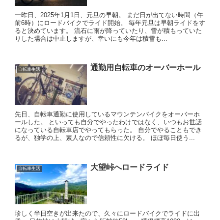
一昨日、2025年1月1日、元旦の早朝。 まだ日が出てない時間（午
前6時）にロードバイクでライド開始。 毎年元旦は早朝ライドをす
ると決めています。 流石に雨が降っていたり、雪が積もっていた
りした場合は中止しますが、幸いにも今年は積雪も...
通勤用自転車のオーバーホール
自転車生活
先日、自転車通勤に使用しているマウンテンバイクをオーバーホ
ールした。 といっても自分でやったわけではなく、いつもお世話
になっている自転車店でやってもらった。 自分でやることもでき
るが、独学の上、素人なので信頼性に欠ける。 ほぼ毎日使う...
大望峠へロードライド
自転車生活
珍しく半日空きが出来たので、久々にロードバイクでライドに出