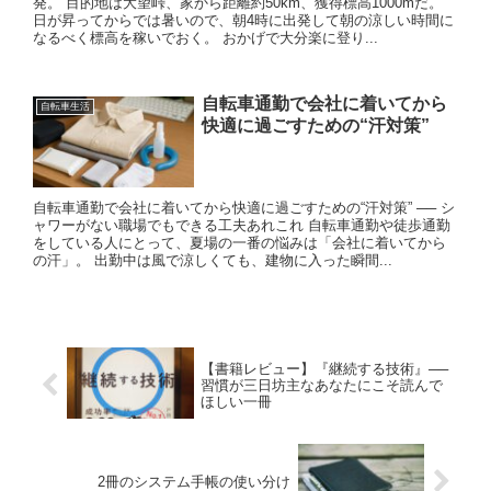
発。 目的地は大望峠、家から距離約50km、獲得標高1000mだ。
日が昇ってからでは暑いので、朝4時に出発して朝の涼しい時間に
なるべく標高を稼いでおく。 おかげで大分楽に登り...
自転車通勤で会社に着いてから
自転車生活
快適に過ごすための“汗対策”
自転車通勤で会社に着いてから快適に過ごすための“汗対策” ── シ
ャワーがない職場でもできる工夫あれこれ 自転車通勤や徒歩通勤
をしている人にとって、夏場の一番の悩みは「会社に着いてから
の汗」。 出勤中は風で涼しくても、建物に入った瞬間...
【書籍レビュー】『継続する技術』──
習慣が三日坊主なあなたにこそ読んで
ほしい一冊
2冊のシステム手帳の使い分け