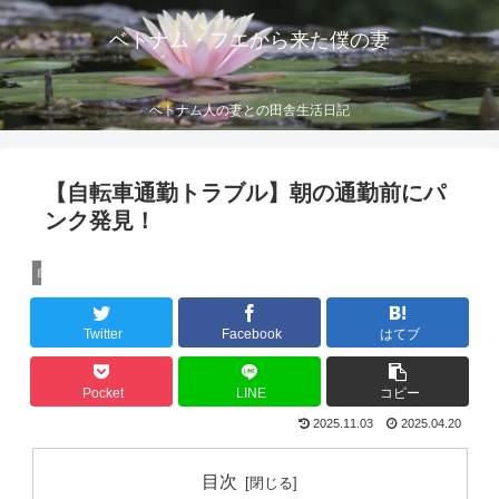
ベトナム・フエから来た僕の妻
ベトナム人の妻との田舎生活日記
【自転車通勤トラブル】朝の通勤前にパ
ンク発見！
自転車生活
Twitter
Facebook
はてブ
Pocket
LINE
コピー
2025.11.03
2025.04.20
目次