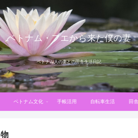
ベトナム・フエから来た僕の妻
ベトナム人の妻との田舎生活日記
ベトナム文化
手帳活用
自転車生活
田
い物