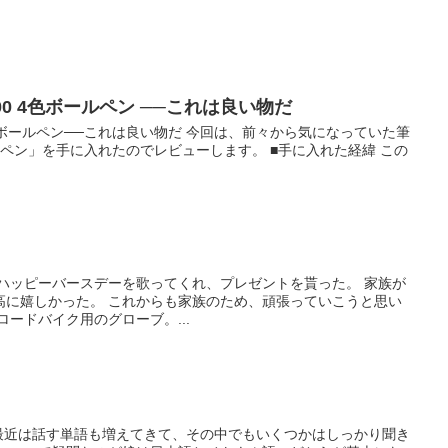
0 4色ボールペン ──これは良い物だ
4色ボールペン──これは良い物だ 今回は、前々から気になっていた筆
ールペン」を手に入れたのでレビューします。 ■手に入れた経緯 この
がハッピーバースデーを歌ってくれ、プレゼントを貰った。 家族が
高に嬉しかった。 これからも家族のため、頑張っていこうと思い
ロードバイク用のグローブ。...
 最近は話す単語も増えてきて、その中でもいくつかはしっかり聞き