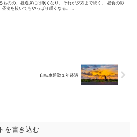
いるものの、昼過ぎには眠くなり、それが夕方まで続く。 昼食の影
昼食を抜いてもやっぱり眠くなる。...
自転車通勤１年経過
トを書き込む