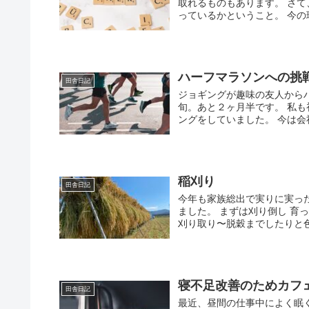
取れるものもあります。 さ
っているかということ。 今の
ハーフマラソンへの挑
田舎日記
ジョギングが趣味の友人からハ
旬。あと２ヶ月半です。 私
ングをしていました。 今は会社
稲刈り
田舎日記
今年も家族総出で実りに実っ
ました。 まずは刈り倒し 育
刈り取り〜脱穀までしたりと色
寝不足改善のためカフ
田舎日記
最近、昼間の仕事中によく眠