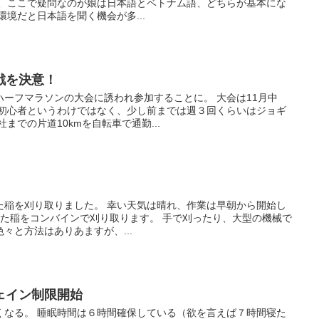
て、ここで疑問なのが娘は日本語とベトナム語、どちらが基本にな
環境だと日本語を聞く機会が多...
戦を決意！
ーフマラソンの大会に誘われ参加することに。 大会は11月中
も初心者というわけではなく、少し前までは週３回くらいはジョギ
までの片道10kmを自転車で通勤...
た稲を刈り取りました。 幸い天気は晴れ、作業は早朝から開始し
った稲をコンバインで刈り取ります。 手で刈ったり、大型の機械で
々と方法はありあますが、...
ェイン制限開始
くなる。 睡眠時間は６時間確保している（欲を言えば７時間寝た