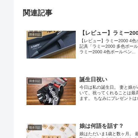
関連記事
【レビュー】ラミー200
田舎日記
【レビュー】ラミー2000 
記具「ラミー2000 多色ボ
ラミー2000 4色ボールペン...
誕生日祝い
田舎日記
今日は私の誕生日。 妻と娘
いて、祝ってくれることは最
ます。 ちなみにプレゼントは
娘は何語を話す？
田舎日記
娘はただいま1歳と数ヶ月。