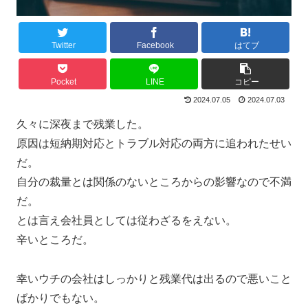
Twitter
Facebook
はてブ
Pocket
LINE
コピー
2024.07.05
2024.07.03
久々に深夜まで残業した。
原因は短納期対応とトラブル対応の両方に追われたせい
だ。
自分の裁量とは関係のないところからの影響なので不満
だ。
とは言え会社員としては従わざるをえない。
辛いところだ。
幸いウチの会社はしっかりと残業代は出るので悪いこと
ばかりでもない。