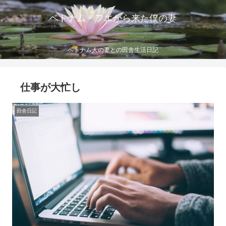
ベトナム・フエから来た僕の妻
ベトナム人の妻との田舎生活日記
仕事が大忙し
田舎日記