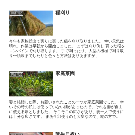
稲刈り
田舎日記
今年も家族総出で実りに実った稲を刈り取りました。 幸い天気は
晴れ、作業は早朝から開始しました。 まずは刈り倒し 育った稲を
コンバインで刈り取ります。 手で刈ったり、大型の機械で刈り取
り〜脱穀までしたりと色々と方法はありあますが、...
家庭菜園
田舎日記
妻と結婚した際、お願いされたことの一つが家庭菜園でした。 幸
いその時の私には使っていない畑があったので、それを妻が自由
に使える畑としました。 そこそこの広さがあり、妻一人で使うに
は十分な広さです。 まあ全部使うのも大変なので、端の方で...
誕生日祝い