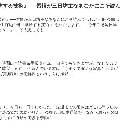
続する技術』──習慣が三日坊主なあなたにこそ読ん
技術』──習慣が三日坊主なあなたにこそ読んでほしい一冊 今回は
用的な1冊『継続する技術 』を紹介します。 「今年こそ毎日筋
！」 …そう思っても...
一時間ほど読書＆手帳タイム。 自宅でもできますが、なぜかカフ
で重宝します。 今読んでいる本は「うまくてダメな写真とヘタだ
写真撮影の技術解説というよりは撮影...
なり、今日も一日涼しかった。 先週までの暑さはどこに行ったの
い気温なので大助かりだ。 今朝も自転車通勤をしながら思ったのは
ならずに通勤ができる季節に...