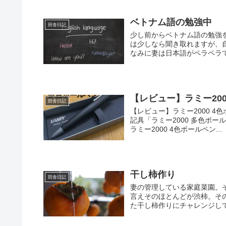
ベトナム語の勉強中
田舎日記
少し前からベトナム語の勉強
は少しなら聞き取れますが、
なみに妻は日本語がペラペラで
【レビュー】ラミー200
田舎日記
【レビュー】ラミー2000 
記具「ラミー2000 多色ボ
ラミー2000 4色ボールペン...
干し柿作り
田舎日記
妻の管理している家庭菜園。
言えそのほとんどが渋柿。そ
た干し柿作りにチャレンジしてみ