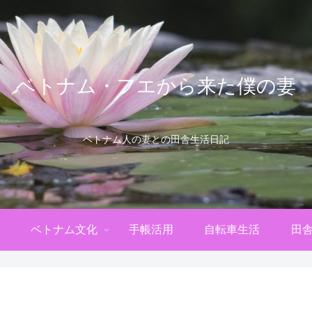
ベトナム・フエから来た僕の妻
ベトナム人の妻との田舎生活日記
ベトナム文化
手帳活用
自転車生活
田