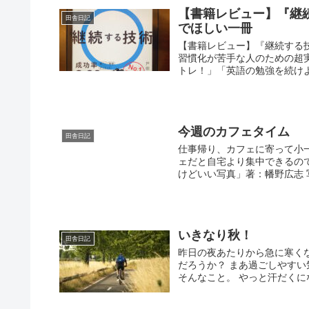
【書籍レビュー】『継
田舎日記
でほしい一冊
【書籍レビュー】『継続する
習慣化が苦手な人のための超実
トレ！」「英語の勉強を続けよう
今週のカフェタイム
田舎日記
仕事帰り、カフェに寄って小
ェだと自宅より集中できるの
けどいい写真」著：幡野広志 
いきなり秋！
田舎日記
昨日の夜あたりから急に寒く
だろうか？ まあ過ごしやす
そんなこと。 やっと汗だくに