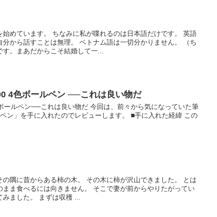
を始めています。 ちなみに私が喋れるのは日本語だけです。 英語
自分から話すことは無理。 ベトナム語は一切分かりません。 （ち
す。まあだからこそ結婚して一...
0 4色ボールペン ──これは良い物だ
4色ボールペン──これは良い物だ 今回は、前々から気になっていた筆
ールペン」を手に入れたのでレビューします。 ■手に入れた経緯 この
その隅に昔からある柿の木。 その木に柿が沢山できました。 とは
のまま食べるには向きません。 そこで妻が前からやりたがってい
ました。 まずは収穫 ...