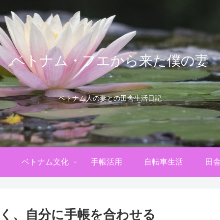
ベトナム・フエから来た僕の妻
ベトナム人の妻との田舎生活日記
ベトナム文化
手帳活用
自転車生活
田
く、自分に手帳を合わせる