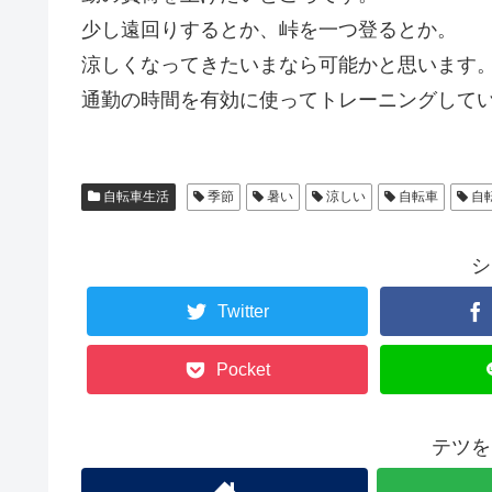
少し遠回りするとか、峠を一つ登るとか。
涼しくなってきたいまなら可能かと思います
通勤の時間を有効に使ってトレーニングして
自転車生活
季節
暑い
涼しい
自転車
自
シ
Twitter
Pocket
テツを