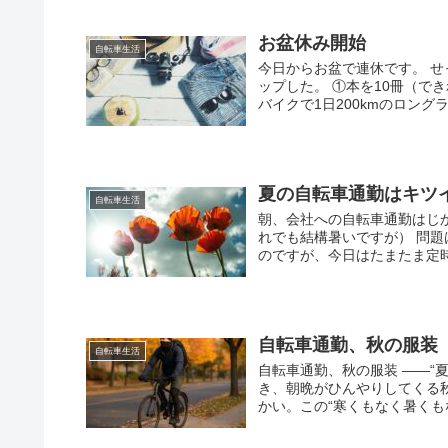
お盆休み開始
自転車生活
今日からお盆で連休です。 
ップした。 ①本を10冊（で
バイクで1日200kmのロングラ
夏の自転車通勤はキツ
自転車生活
朝、会社への自転車通勤はじ
れでも結構暑いですが） 問
のですが、今日はたまたま定時
自転車通勤、秋の服装
自転車生活
自転車通勤、秋の服装 ――“
き、朝晩がひんやりしてくる
かい。この“寒くもなく暑くもな