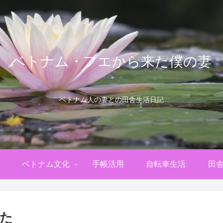
ベトナム・フエから来た僕の妻
ベトナム人の妻との田舎生活日記
ベトナム文化
手帳活用
自転車生活
田
た