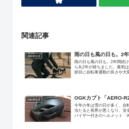
関連記事
雨の日も風の日も。2
自転車生活
雨の日も風の日も。2年間続
ら丸2年が経ちました。最初
節目に自転車通勤の良さや大変
OGKカブト「AERO
自転車生活
今年の冬は雪の日が多く、自
当たると視界が悪くなり、安
バイザー付きのヘルメット「AER