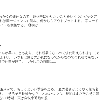
せっかくの連休なので、連休中にやりたいことをいくつかピックア
きれば同一ジャンル）読み、何かしらアウトプットする。 ②ロード
イドを実施する。 ③何か...
イ
かんが早いこともあり、それ程暑くないのでまだ耐えられます（そ
題は帰り。 いつもは帰るのが夜になってからなのでそれ程でもない
で仕事が終了。 しかしこの時間は...
夏服＋α”で、ちょうどいい季節を走る。 夏の暑さがようやく落ち着
秋。「そろそろ長袖かな？」と思いつつも、昼間はまだそこそこ温
い”時期、実は自転車通勤の服...