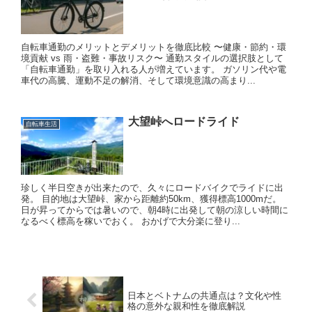
自転車通勤のメリットとデメリットを徹底比較 〜健康・節約・環
境貢献 vs 雨・盗難・事故リスク〜 通勤スタイルの選択肢として
「自転車通勤」を取り入れる人が増えています。 ガソリン代や電
車代の高騰、運動不足の解消、そして環境意識の高まり...
大望峠へロードライド
自転車生活
珍しく半日空きが出来たので、久々にロードバイクでライドに出
発。 目的地は大望峠、家から距離約50km、獲得標高1000mだ。
日が昇ってからでは暑いので、朝4時に出発して朝の涼しい時間に
なるべく標高を稼いでおく。 おかげで大分楽に登り...
日本とベトナムの共通点は？文化や性
格の意外な親和性を徹底解説