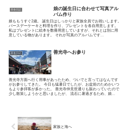
娘の誕生日に合わせて写真アル
田舎日記
バム作り
娘ももうすぐ2歳。 誕生日はしっかりと家族全員でお祝いします。
バースデーケーキと料理を作り、プレゼントを各自用意します。
私はプレゼントに絵本を数冊用意していますが、それとは別に用
意している物があります。 それが写真のアルバムです...
善光寺へお参り
田舎日記
善光寺方面へ行く用事があったため、ついでと言ってはなんです
がお参りしてきた。 今日も猛暑日でしたが、お盆前のためかいつ
もより参拝客が多かった。 善光寺仲見世通りも賑わっていたので
少し散策しようかと思いましたが、 流石に暑過ぎるため、娘...
家族と海へ