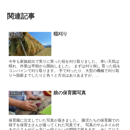
関連記事
稲刈り
田舎日記
今年も家族総出で実りに実った稲を刈り取りました。 幸い天気は
晴れ、作業は早朝から開始しました。 まずは刈り倒し 育った稲を
コンバインで刈り取ります。 手で刈ったり、大型の機械で刈り取
り〜脱穀までしたりと色々と方法はありあますが、...
娘の保育園写真
田舎日記
保育園に注文していた写真が届きました。 園児たちの保育園での
様子を保育士さんが撮ってくれた写真です。 写真のサムネイル付
きのリストが三ヶ月に一回ぐらいの間隔で届きます。 そしてリス