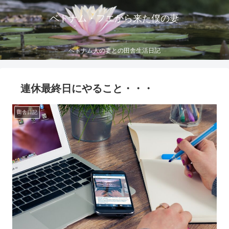
ベトナム・フエから来た僕の妻
ベトナム人の妻との田舎生活日記
連休最終日にやること・・・
田舎日記