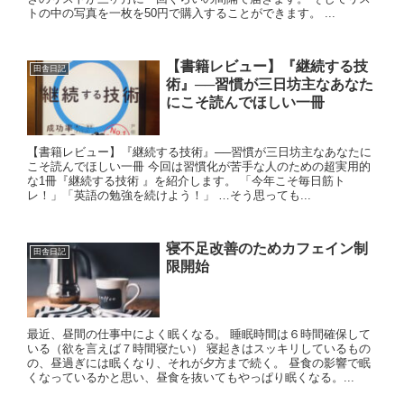
トの中の写真を一枚を50円で購入することができます。 ...
【書籍レビュー】『継続する技
田舎日記
術』──習慣が三日坊主なあなた
にこそ読んでほしい一冊
【書籍レビュー】『継続する技術』──習慣が三日坊主なあなたに
こそ読んでほしい一冊 今回は習慣化が苦手な人のための超実用的
な1冊『継続する技術 』を紹介します。 「今年こそ毎日筋ト
レ！」「英語の勉強を続けよう！」 …そう思っても...
寝不足改善のためカフェイン制
田舎日記
限開始
最近、昼間の仕事中によく眠くなる。 睡眠時間は６時間確保して
いる（欲を言えば７時間寝たい） 寝起きはスッキリしているもの
の、昼過ぎには眠くなり、それが夕方まで続く。 昼食の影響で眠
くなっているかと思い、昼食を抜いてもやっぱり眠くなる。...