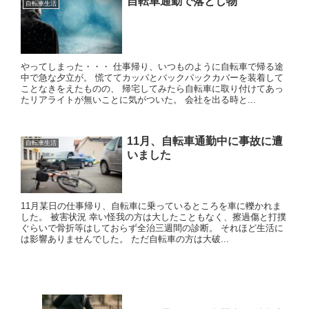
自転車通勤で落とし物
自転車生活
やってしまった・・・ 仕事帰り、いつものように自転車で帰る途
中で急な夕立が。 慌ててカッパとバックパックカバーを装着して
ことなきをえたものの、 帰宅してみたら自転車に取り付けてあっ
たリアライトが無いことに気がついた。 会社を出る時と...
11月、自転車通勤中に事故に遭
自転車生活
いました
11月某日の仕事帰り、自転車に乗っているところを車に轢かれま
した。 被害状況 幸い怪我の方は大したこともなく、擦過傷と打撲
ぐらいで骨折等はしておらず全治三週間の診断。 それほど生活に
は影響ありませんでした。 ただ自転車の方は大破...